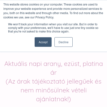
This website stores cookies on your computer. These cookies are used to
K
improve your website experience and provide more personalized services to
you, both on this website and through other media. To find out more about the
OLDAL NAVIGÁCIÓ
cookies we use, see our Privacy Policy.
We won't track your information when you visit our site. But in order to
comply with your preferences, we'll have to use just one tiny cookie so
Élő nemesfém árfolyamok
that you're not asked to make this choice again.
Accept
Decline
Aktuális napi arany, ezüst, platina
ár
(Az árak tájékoztató jellegűek és
nem minősülnek vételi
ajánlatnak!)